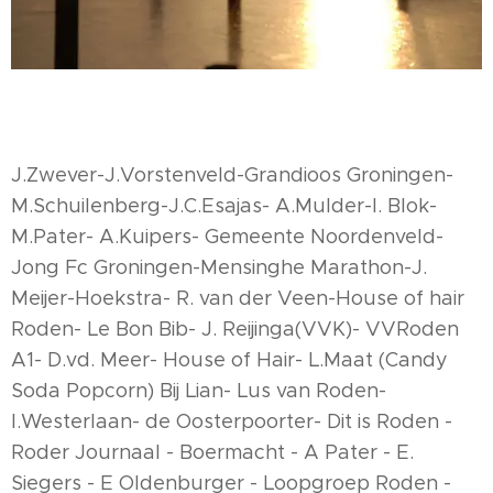
J.Zwever-J.Vorstenveld-Grandioos Groningen-
M.Schuilenberg-J.C.Esajas- A.Mulder-I. Blok-
M.Pater- A.Kuipers- Gemeente Noordenveld-
Jong Fc Groningen-Mensinghe Marathon-J.
Meijer-Hoekstra- R. van der Veen-House of hair
Roden- Le Bon Bib- J. Reijinga(VVK)- VVRoden
A1- D.vd. Meer- House of Hair- L.Maat (Candy
Soda Popcorn) Bij Lian- Lus van Roden-
I.Westerlaan- de Oosterpoorter- Dit is Roden -
Roder Journaal - Boermacht - A Pater - E.
Siegers - E Oldenburger - Loopgroep Roden -