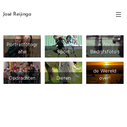
José Reijinga
Portretfotogr
afie
Sport
Bedrijfsfoto's
de Wereld
Opdrachten
Dieren
over!